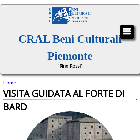
Jump to navigation
CRAL Beni Culturali
Piemonte
"Rino Rossi"
Home
VISITA GUIDATA AL FORTE DI
T
BARD
u
s
e