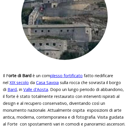
i
q
u
i
Il F
orte di Bard
è un com
plesso fortificato
fatto riedificare
nel
XIX secolo
da
Casa Savoia
sulla rocca che sovrasta il borgo
di
Bard
, in
Valle d'Aosta
. Dopo un lungo periodo di abbandono,
il forte è stato totalmente restaurato con interventi ispirati al
design e al recupero conservativo, diventando così un
monumento nazionale. Attualmente ospita esposizioni di arte
antica, moderna, contemporanea e di fotografia. Visita guidata
al Forte con spostamenti vari in comodi e panoramici ascensori.