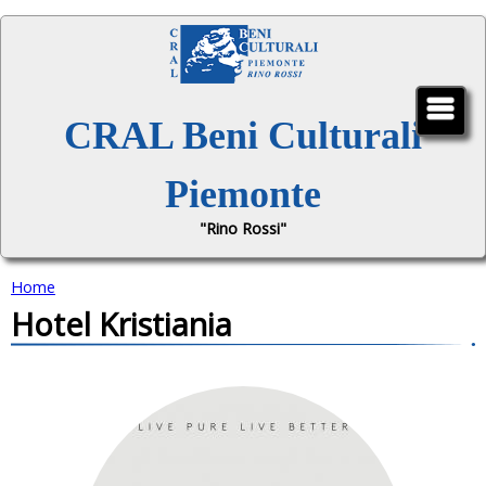
Jump to navigation
CRAL Beni Culturali
Piemonte
"Rino Rossi"
Home
Hotel Kristiania
T
u
s
e