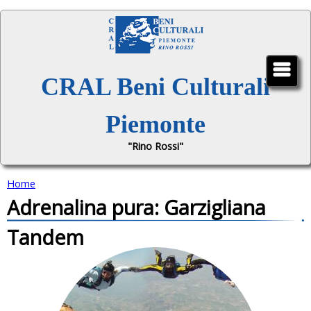
Jump to navigation
CRAL Beni Culturali
Piemonte
"Rino Rossi"
Home
Adrenalina pura: Garzigliana
T
Tandem
u
s
e