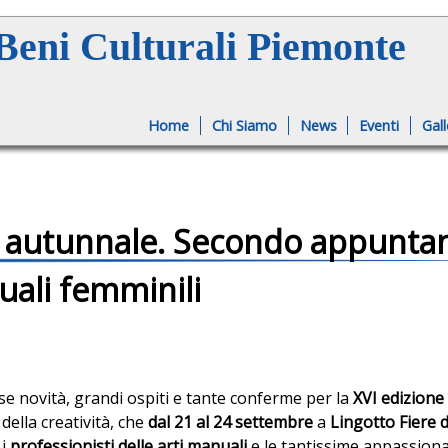
Jump to navigation
eni Culturali Piemonte
Home
Chi Siamo
News
Eventi
Gall
e autunnale. Secondo appunt
uali femminili
 novità, grandi ospiti e tante conferme per la
XVI edizion
 della creatività,
che
dal 21 al 24 settembre
a
Lingotto Fiere 
 i
professionisti delle arti manuali
e le tantissime appassion