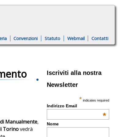
eria
Convenzioni
Statuto
Webmail
Contatti
amento
Iscriviti alla nostra
Newsletter
*
indicates required
Indirizzo Email
*
e di Manualmente
,
Nome
di Torino
vedrà
ate