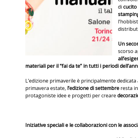
di
cucito
q
stamping
l’hobbist
u
distribut
i
Un seco
scorso ap
all’esig
materiali per il “fai da te” in tutti i periodi dell’ann
L’edizione primaverile è principalmente dedicata ai
primavera estate,
l
’edizione di settembre
resta i
protagoniste idee e progetti per creare
decorazio
Iniziative speciali e le collaborazioni con le associ