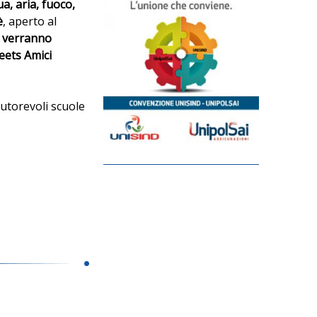
a, aria, fuoco,
è
, aperto al
 verranno
Peets Amici
autorevoli scuole