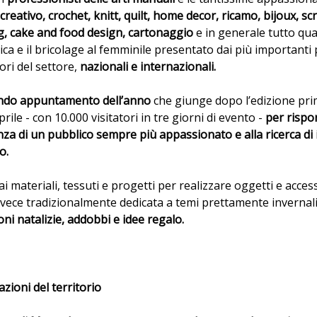
creativo, crochet, knitt, quilt, home decor, ricamo, bijoux, s
, cake and food design, cartonaggio
e in generale tutto qu
ica e il bricolage al femminile presentato dai più importanti
ori del settore,
nazionali e internazionali.
ndo appuntamento dell’anno
che giunge dopo l’edizione prim
rile - con 10.000 visitatori in tre giorni di evento -
per rispo
enza di un pubblico sempre più appassionato e alla ricerca di 
o.
 materiali, tessuti e progetti per realizzare oggetti e access
nvece tradizionalmente dedicata a temi prettamente invernal
ni natalizie, addobbi e idee regalo.
azioni del territorio