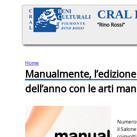
CRAL B
"Rino Rossi"
Home
Manualmente, l’edizion
T
dell’anno con le arti man
u
s
e
Numerose
il Salone
i
coinvolti