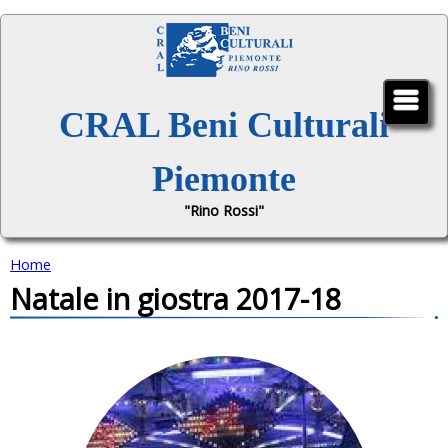
Jump to navigation
CRAL Beni Culturali
Piemonte
"Rino Rossi"
Home
Natale in giostra 2017-18
T
u
s
e