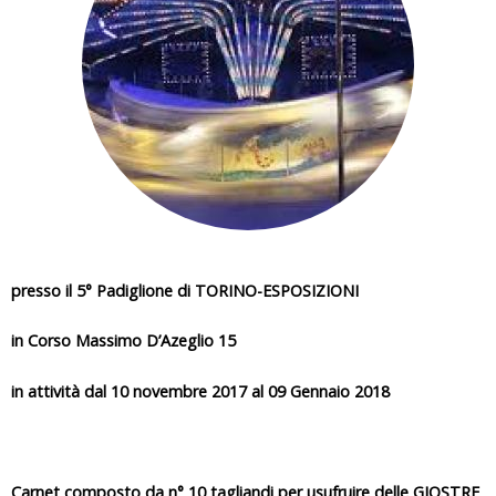
i
q
u
i
presso il 5° Padiglione di TORINO-ESPOSIZIONI
in Corso Massimo D’Azeglio 15
in attività dal 10 novembre 2017 al 09 Gennaio 2018
Carnet composto da n° 10 tagliandi per usufruire delle GIOSTRE