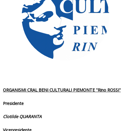
i
q
u
i
ORGANISMI CRAL BENI CULTURALI PIEMONTE "Rino ROSSI"
Presidente
Clotilde QUARANTA
Vicepresidente