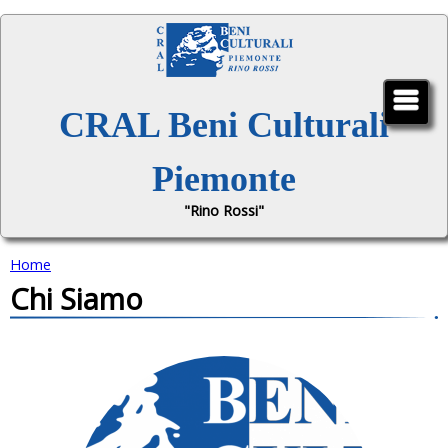
Jump to navigation
CRAL Beni Culturali
Piemonte
"Rino Rossi"
Home
Chi Siamo
T
u
s
e