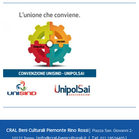
CRAL Beni Culturali Piemonte Rino Rossi
|
Piazza San. Giovanni 2-
|
info@cral-beniculturali.it
|
Tel.
|
10122 Torino
011 19524405