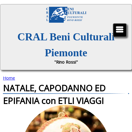
Jump to navigation
CRAL Beni Culturali
Piemonte
"Rino Rossi"
Home
NATALE, CAPODANNO ED
T
EPIFANIA con ETLI VIAGGI
u
s
e